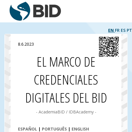
EN
FR
ES
PT
8.6.2023
EL MARCO DE
CREDENCIALES
DIGITALES DEL BID
- AcademiaBID / IDBAcademy -
ESPAÑOL
|
PORTUGUÊS
|
ENGLISH